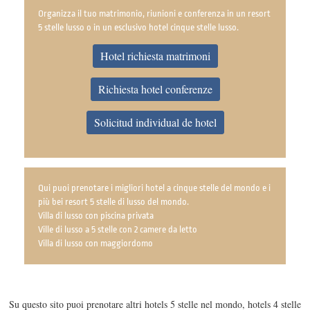
Organizza il tuo matrimonio, riunioni e conferenza in un resort
5 stelle lusso o in un esclusivo hotel cinque stelle lusso.
Hotel richiesta matrimoni
Richiesta hotel conferenze
Solicitud individual de hotel
Qui puoi prenotare i migliori hotel a cinque stelle del mondo e i
più bei resort 5 stelle di lusso del mondo.
Villa di lusso con piscina privata
Ville di lusso a 5 stelle con 2 camere da letto
Villa di lusso con maggiordomo
Su questo sito puoi prenotare altri hotels 5 stelle nel mondo, hotels 4 stelle