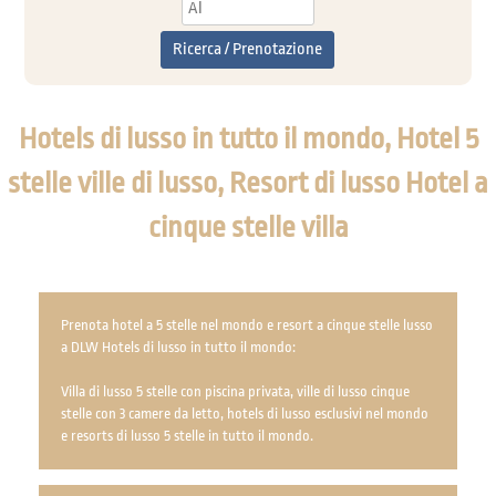
Ricerca / Prenotazione
Hotels di lusso in tutto il mondo, Hotel 5
stelle ville di lusso, Resort di lusso Hotel a
cinque stelle villa
Prenota hotel a 5 stelle nel mondo e resort a cinque stelle lusso
a DLW Hotels di lusso in tutto il mondo:
Villa di lusso 5 stelle con piscina privata, ville di lusso cinque
stelle con 3 camere da letto, hotels di lusso esclusivi nel mondo
e resorts di lusso 5 stelle in tutto il mondo.