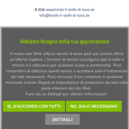
© 2026
www.hotels-5-stelle-di-lusso.de
info@hotels-5-stelle-di-lusso.de
Imprint
Disclaimer
Privacy
Terms of use
Abbiamo bisogno della tua approvazione
Datenschutzeinstellungen anpassen / Adjust data protection settings
Il nostro sito Web utilizza servizi di terze parti per poterti offrire
un'offerta migliore. I fornitori di servizi raccolgono dati in tutto il
mondo e li utilizzano per qualsiasi scopo e partnership. Puoi
consentirci di utilizzare questi servizi o accettare solo il trattamento
dei dati necessario. Puoi revocare il tuo consenso in qualsiasi
momento tramite
Regola le impostazioni di protezione dei dati
nella
parte inferiore del sito Web.
Fare clic su
Dettagli
per ulteriori informazioni.
SI, D'ACCORDO CON TUTTI
NO, SOLO NECESSARIO
DETTAGLI