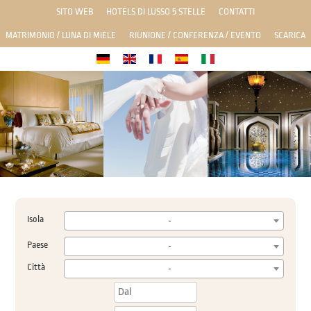
SITO WEB
HOTELS DI LUSSO 5 STELLE
CONTATTI
MATRIMONIO / LUNA DI MIELE
RIUNIONE / CONFERENZA / EVENTO
SCARICA
Isola
-
Paese
-
Città
-