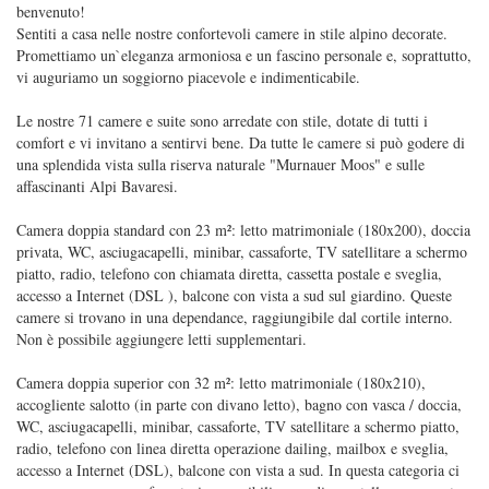
benvenuto!
Sentiti a casa nelle nostre confortevoli camere in stile alpino decorate.
Promettiamo un`eleganza armoniosa e un fascino personale e, soprattutto,
vi auguriamo un soggiorno piacevole e indimenticabile.
Le nostre 71 camere e suite sono arredate con stile, dotate di tutti i
comfort e vi invitano a sentirvi bene. Da tutte le camere si può godere di
una splendida vista sulla riserva naturale "Murnauer Moos" e sulle
affascinanti Alpi Bavaresi.
Camera doppia standard con 23 m²: letto matrimoniale (180x200), doccia
privata, WC, asciugacapelli, minibar, cassaforte, TV satellitare a schermo
piatto, radio, telefono con chiamata diretta, cassetta postale e sveglia,
accesso a Internet (DSL ), balcone con vista a sud sul giardino. Queste
camere si trovano in una dependance, raggiungibile dal cortile interno.
Non è possibile aggiungere letti supplementari.
Camera doppia superior con 32 m²: letto matrimoniale (180x210),
accogliente salotto (in parte con divano letto), bagno con vasca / doccia,
WC, asciugacapelli, minibar, cassaforte, TV satellitare a schermo piatto,
radio, telefono con linea diretta operazione dailing, mailbox e sveglia,
accesso a Internet (DSL), balcone con vista a sud. In questa categoria ci