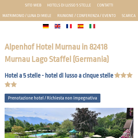
SITO WEB
HOTELS DI LUSSO 5 STELLE
CONTATTI
MATRIMONIO / LUNA DI MIELE
RIUNIONE / CONFERENZA / EVENTO
SCARICA
Alpenhof Hotel Murnau in 82418
Murnau Lago Staffel (Germania)
Hotel a 5 stelle - hotel di lusso a cinque stelle
Prenotazione hotel / Richiesta non impegnativa