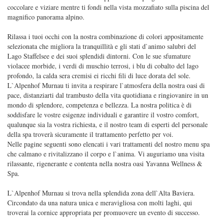
coccolare e viziare mentre ti fondi nella vista mozzafiato sulla piscina del
magnifico panorama alpino.
Rilassa i tuoi occhi con la nostra combinazione di colori appositamente
selezionata che migliora la tranquillità e gli stati d`animo salubri del
Lago Staffelsee e dei suoi splendidi dintorni. Con le sue sfumature
violacee morbide, i verdi di muschio terrosi, i blu di cobalto del lago
profondo, la calda sera cremisi ei ricchi fili di luce dorata del sole.
L`Alpenhof Murnau ti invita a respirare l`atmosfera della nostra oasi di
pace, distanziarti dal trambusto della vita quotidiana e ringiovanire in un
mondo di splendore, competenza e bellezza. La nostra politica è di
soddisfare le vostre esigenze individuali e garantire il vostro comfort,
qualunque sia la vostra richiesta, e il nostro team di esperti del personale
della spa troverà sicuramente il trattamento perfetto per voi.
Nelle pagine seguenti sono elencati i vari trattamenti del nostro menu spa
che calmano e rivitalizzano il corpo e l`anima. Vi auguriamo una visita
rilassante, rigenerante e contenta nella nostra oasi Yavanna Wellness &
Spa.
L`Alpenhof Murnau si trova nella splendida zona dell`Alta Baviera.
Circondato da una natura unica e meravigliosa con molti laghi, qui
troverai la cornice appropriata per promuovere un evento di successo.