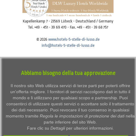
Kapellenkamp 7 - 23569 Lübeck - Deutschland / Germany
Tel. +49 - 451 - 39 69 470 - Fax. +49 - 451 - 39 68 757
© 2026
www.hotels-5-stelle-di-lusso.de
info@hotels-5-stelle-di-lusso.de
Imprint
Disclaimer
Privacy
Terms of use
Abbiamo bisogno della tua approvazione
Datenschutzeinstellungen anpassen / Adjust data protection settings
Il nostro sito Web utilizza servizi di terze parti per poterti offrire
un'offerta migliore. I fornitori di servizi raccolgono dati in tutto il
mondo e li utilizzano per qualsiasi scopo e partnership. Puoi
consentirci di utilizzare questi servizi o accettare solo il trattamento
dei dati necessario. Puoi revocare il tuo consenso in qualsiasi
momento tramite
Regola le impostazioni di protezione dei dati
nella
parte inferiore del sito Web.
Fare clic su
Dettagli
per ulteriori informazioni.