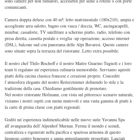
sono camere per non fumatori, accessibili per sedie a rotelle o con porte
comunicanti.
Camera doppia deluxe con 40 m²: letto matrimoniale (180x210), ampia e
accogliente area salotto, bagno con vasca / doccia, WC, asciugacapelli,
minibar, cassaforte, TV satellitare a schermo piatto, radio, telefono con
presa diretta, cassetta postale e sveglia -up operazione, accesso internet
(DSL), balcone sud con panorama delle Alpi Bavaresi. Queste camere
sono situate sopra la terrazza del ristorante. Letto extra possibile.
Il nostro chef Thilo Bischoff e il nostro Maitre Guarino Tugnoli e i loro
team ti regalano un`esperienza culinaria memorabile. Serviamo squisiti
piatti della cucina classica francese e creazioni proprie. Concediti
l`atmosfera elegante del nostro Reiterzimmer definendo lo stile e la
tradizione della casa. Chiediamo gentilmente di prenotare.
Nel nostro ristorante Hofmann, con vista sul pittoresco scenario naturale,
viziamo i nostri ospiti con menu mutevoli e una vasta gamma di piatti à
la carte di prima classe con piatti regionali.
Goditi un`esperienza indimenticabile nelle nuove suite Yavanna Spa
all`avanguardia dell`Alpenhof Murnau. Ferma il mondo e scendi,
centralizza e rigenerati nella pacifica e spaziosa armonia di questo
lussuoso centro benessere e sauna appositamente progettato. Lasciati