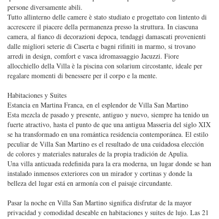
persone diversamente abili.
Tutto allinterno delle camere è stato studiato e progettato con lintento di
accrescere il piacere della permanenza presso la struttura. In ciascuna
camera, al fianco di decorazioni depoca, tendaggi damascati provenienti
dalle migliori seterie di Caserta e bagni rifiniti in marmo, si trovano
arredi in design, comfort e vasca idromassaggio Jacuzzi. Fiore
allocchiello della Villa è la piscina con solarium circostante, ideale per
regalare momenti di benessere per il corpo e la mente.
Habitaciones y Suites
Estancia en Martina Franca, en el esplendor de Villa San Martino
Esta mezcla de pasado y presente, antiguo y nuevo, siempre ha tenido un
fuerte atractivo, hasta el punto de que una antigua Masseria del siglo XIX
se ha transformado en una romántica residencia contemporánea. El estilo
peculiar de Villa San Martino es el resultado de una cuidadosa elección
de colores y materiales naturales de la propia tradición de Apulia.
Una villa anticuada redefinida para la era moderna, un lugar donde se han
instalado inmensos exteriores con un mirador y cortinas y donde la
belleza del lugar está en armonía con el paisaje circundante.
Pasar la noche en Villa San Martino significa disfrutar de la mayor
privacidad y comodidad deseable en habitaciones y suites de lujo. Las 21