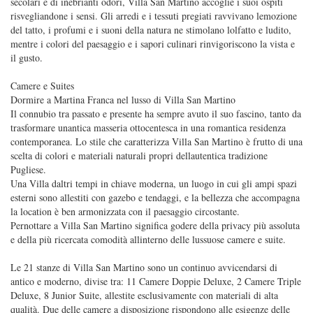
secolari e di inebrianti odori, Villa San Martino accoglie i suoi ospiti
risvegliandone i sensi. Gli arredi e i tessuti pregiati ravvivano lemozione
del tatto, i profumi e i suoni della natura ne stimolano lolfatto e ludito,
mentre i colori del paesaggio e i sapori culinari rinvigoriscono la vista e
il gusto.
Camere e Suites
Dormire a Martina Franca nel lusso di Villa San Martino
Il connubio tra passato e presente ha sempre avuto il suo fascino, tanto da
trasformare unantica masseria ottocentesca in una romantica residenza
contemporanea. Lo stile che caratterizza Villa San Martino è frutto di una
scelta di colori e materiali naturali propri dellautentica tradizione
Pugliese.
Una Villa daltri tempi in chiave moderna, un luogo in cui gli ampi spazi
esterni sono allestiti con gazebo e tendaggi, e la bellezza che accompagna
la location è ben armonizzata con il paesaggio circostante.
Pernottare a Villa San Martino significa godere della privacy più assoluta
e della più ricercata comodità allinterno delle lussuose camere e suite.
Le 21 stanze di Villa San Martino sono un continuo avvicendarsi di
antico e moderno, divise tra: 11 Camere Doppie Deluxe, 2 Camere Triple
Deluxe, 8 Junior Suite, allestite esclusivamente con materiali di alta
qualità. Due delle camere a disposizione rispondono alle esigenze delle