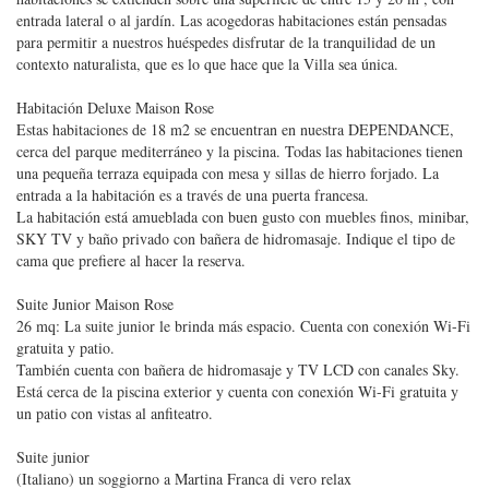
entrada lateral o al jardín. Las acogedoras habitaciones están pensadas
para permitir a nuestros huéspedes disfrutar de la tranquilidad de un
contexto naturalista, que es lo que hace que la Villa sea única.
Habitación Deluxe Maison Rose
Estas habitaciones de 18 m2 se encuentran en nuestra DEPENDANCE,
cerca del parque mediterráneo y la piscina. Todas las habitaciones tienen
una pequeña terraza equipada con mesa y sillas de hierro forjado. La
entrada a la habitación es a través de una puerta francesa.
La habitación está amueblada con buen gusto con muebles finos, minibar,
SKY TV y baño privado con bañera de hidromasaje. Indique el tipo de
cama que prefiere al hacer la reserva.
Suite Junior Maison Rose
26 mq: La suite junior le brinda más espacio. Cuenta con conexión Wi-Fi
gratuita y patio.
También cuenta con bañera de hidromasaje y TV LCD con canales Sky.
Está cerca de la piscina exterior y cuenta con conexión Wi-Fi gratuita y
un patio con vistas al anfiteatro.
Suite junior
(Italiano) un soggiorno a Martina Franca di vero relax