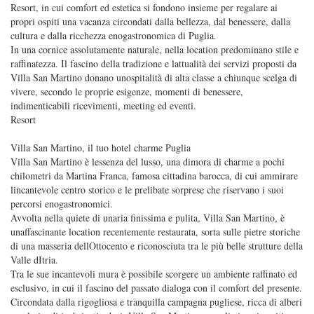
Resort, in cui comfort ed estetica si fondono insieme per regalare ai
propri ospiti una vacanza circondati dalla bellezza, dal benessere, dalla
cultura e dalla ricchezza enogastronomica di Puglia.
In una cornice assolutamente naturale, nella location predominano stile e
raffinatezza. Il fascino della tradizione e lattualità dei servizi proposti da
Villa San Martino donano unospitalità di alta classe a chiunque scelga di
vivere, secondo le proprie esigenze, momenti di benessere,
indimenticabili ricevimenti, meeting ed eventi.
Resort
Villa San Martino, il tuo hotel charme Puglia
Villa San Martino è lessenza del lusso, una dimora di charme a pochi
chilometri da Martina Franca, famosa cittadina barocca, di cui ammirare
lincantevole centro storico e le prelibate sorprese che riservano i suoi
percorsi enogastronomici.
Avvolta nella quiete di unaria finissima e pulita, Villa San Martino, è
unaffascinante location recentemente restaurata, sorta sulle pietre storiche
di una masseria dellOttocento e riconosciuta tra le più belle strutture della
Valle dItria.
Tra le sue incantevoli mura è possibile scorgere un ambiente raffinato ed
esclusivo, in cui il fascino del passato dialoga con il comfort del presente.
Circondata dalla rigogliosa e tranquilla campagna pugliese, ricca di alberi