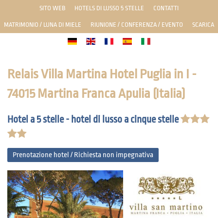
SITO WEB
HOTELS DI LUSSO 5 STELLE
CONTATTI
MATRIMONIO / LUNA DI MIELE
RIUNIONE / CONFERENZA / EVENTO
SCARICA
Relais Villa Martina Hotel Puglia in I -
74015 Martina Franca Apulia (Italia)
Hotel a 5 stelle - hotel di lusso a cinque stelle
Prenotazione hotel / Richiesta non impegnativa