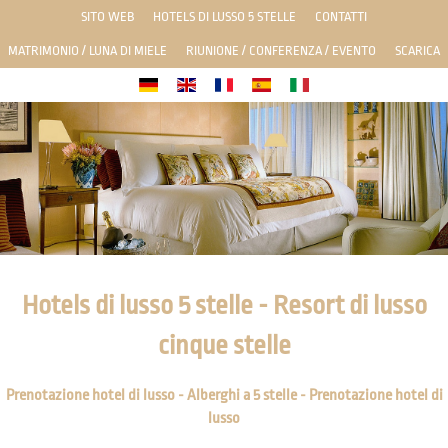
SITO WEB
HOTELS DI LUSSO 5 STELLE
CONTATTI
MATRIMONIO / LUNA DI MIELE
RIUNIONE / CONFERENZA / EVENTO
SCARICA
Hotels di lusso 5 stelle - Resort di lusso
cinque stelle
Prenotazione hotel di lusso - Alberghi a 5 stelle - Prenotazione hotel di
lusso