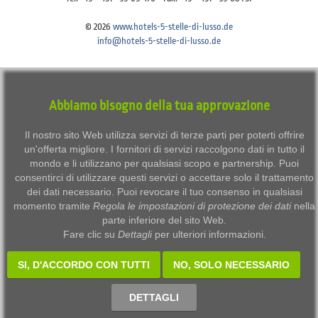
© 2026
www.hotels-5-stelle-di-lusso.de
info@hotels-5-stelle-di-lusso.de
Imprint
Disclaimer
Privacy
Terms of use
Abbiamo bisogno della tua approvazione
Datenschutzeinstellungen anpassen / Adjust data protection settings
Il nostro sito Web utilizza servizi di terze parti per poterti offrire
un'offerta migliore. I fornitori di servizi raccolgono dati in tutto il
mondo e li utilizzano per qualsiasi scopo e partnership. Puoi
consentirci di utilizzare questi servizi o accettare solo il trattamento
dei dati necessario. Puoi revocare il tuo consenso in qualsiasi
momento tramite
Regola le impostazioni di protezione dei dati
nella
parte inferiore del sito Web.
Fare clic su
Dettagli
per ulteriori informazioni.
SI, D'ACCORDO CON TUTTI
NO, SOLO NECESSARIO
DETTAGLI