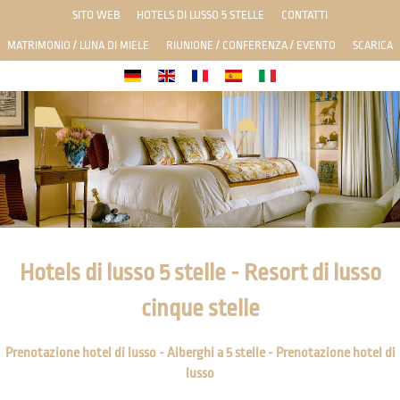
SITO WEB
HOTELS DI LUSSO 5 STELLE
CONTATTI
MATRIMONIO / LUNA DI MIELE
RIUNIONE / CONFERENZA / EVENTO
SCARICA
Hotels di lusso 5 stelle - Resort di lusso
cinque stelle
Prenotazione hotel di lusso - Alberghi a 5 stelle - Prenotazione hotel di
lusso