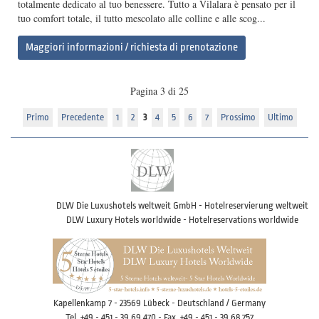
totalmente dedicato al tuo benessere. Tutto a Vilalara è pensato per il
tuo comfort totale, il tutto mescolato alle colline e alle scog...
Maggiori informazioni / richiesta di prenotazione
Pagina 3 di 25
Primo
Precedente
1
2
3
4
5
6
7
Prossimo
Ultimo
DLW Die Luxushotels weltweit GmbH - Hotelreservierung weltweit
DLW Luxury Hotels worldwide - Hotelreservations worldwide
Kapellenkamp 7 - 23569 Lübeck - Deutschland / Germany
Tel. +49 - 451 - 39 69 470 - Fax. +49 - 451 - 39 68 757