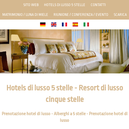
SITO WEB
HOTELS DI LUSSO 5 STELLE
CONTATTI
MATRIMONIO / LUNA DI MIELE
RIUNIONE / CONFERENZA / EVENTO
SCARICA
Hotels di lusso 5 stelle - Resort di lusso
cinque stelle
Prenotazione hotel di lusso - Alberghi a 5 stelle - Prenotazione hotel di
lusso