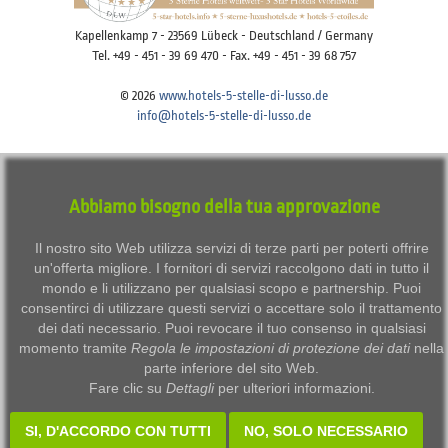
Kapellenkamp 7 - 23569 Lübeck - Deutschland / Germany
Tel. +49 - 451 - 39 69 470 - Fax. +49 - 451 - 39 68 757
© 2026
www.hotels-5-stelle-di-lusso.de
info@hotels-5-stelle-di-lusso.de
Imprint
Disclaimer
Privacy
Terms of use
Abbiamo bisogno della tua approvazione
Datenschutzeinstellungen anpassen / Adjust data protection settings
Il nostro sito Web utilizza servizi di terze parti per poterti offrire
un'offerta migliore. I fornitori di servizi raccolgono dati in tutto il
mondo e li utilizzano per qualsiasi scopo e partnership. Puoi
consentirci di utilizzare questi servizi o accettare solo il trattamento
dei dati necessario. Puoi revocare il tuo consenso in qualsiasi
momento tramite
Regola le impostazioni di protezione dei dati
nella
parte inferiore del sito Web.
Fare clic su
Dettagli
per ulteriori informazioni.
SI, D'ACCORDO CON TUTTI
NO, SOLO NECESSARIO